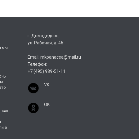
г. Домодедово,
ул. Рабочая, д. 46
м мы
Email: mkpanacea@mail.ru
Телефон:
+7 (495) 989-51-11
очь —
мы
VK
 это
ОK
 как
л
ли в