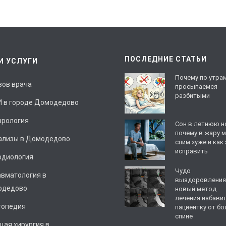
ПОСЛЕДНИЕ СТАТЬИ
И УСЛУГИ
Почему по утра
зов врача
просыпаемся
разбитыми
И в городе Домодедово
врология
Сон в летнюю н
почему в жару 
ализы в Домодедово
спим хуже и как
исправить
рдиология
Чудо
авматология в
выздоровления:
одедово
новый метод
лечения избави
топедия
пациентку от бо
спине
щая хирургия в